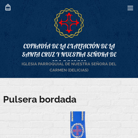
COFRADÍA DE LA EXALTACIÓN DE LA
SANTA CRUZ Y NUESTRA SEÑORA DE
LOS DOLORES
IGLESIA PARROQUIAL DE NUESTRA SEÑORA DEL
CARMEN (DELICIAS)
Pulsera bordada