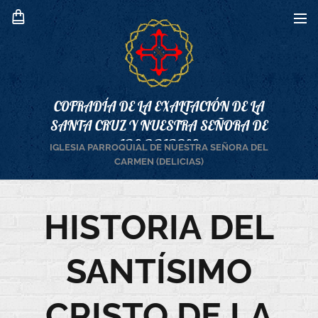
COFRADÍA DE LA EXALTACIÓN DE LA
SANTA CRUZ Y NUESTRA SEÑORA DE
LOS DOLORES
IGLESIA PARROQUIAL DE NUESTRA SEÑORA DEL
CARMEN (DELICIAS)
HISTORIA DEL
SANTÍSIMO
CRISTO DE LA